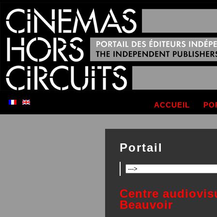
ACCUEIL
PO
Portail
Centre audiovis
Beauvoir