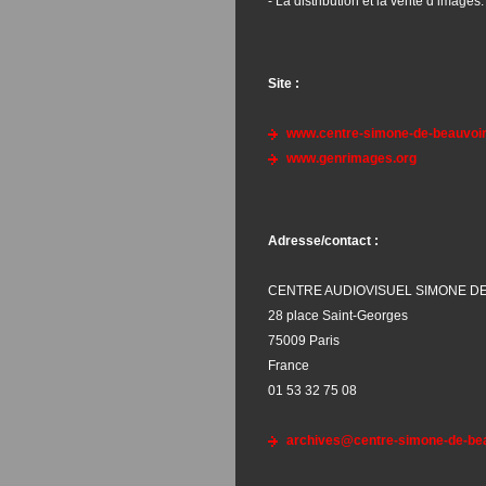
- La distribution et la vente d’images.
Site :
www.centre-simone-de-beauvoi
www.genrimages.org
Adresse/contact :
CENTRE AUDIOVISUEL SIMONE D
28 place Saint-Georges
75009 Paris
France
01 53 32 75 08
archives@centre-simone-de-be