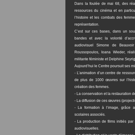
Dans la foulée de mai 68, des réal
ressources du cinéma et en partic
l’histoire et les combats des femm
représentation.
C’est sur ces bases, dans un sou
bandes et avec la volonté d’accr
audiovisuel Simone de Beauvoir
Roussopoulos, Ioana Wieder, réali
militante féministe et Delphine Seyrig
Aujourd’hui le Centre poursuit ses m
- L’animation d’un centre de ressou
de plus de 1000 œuvres sur l’histoire
création des femmes.
- La conservation et la restauration de
- La diffusion de ces œuvres (project
- La formation à l’image, grâce a
scolaires associés.
- La production de films initiés pa
audiovisuelles.