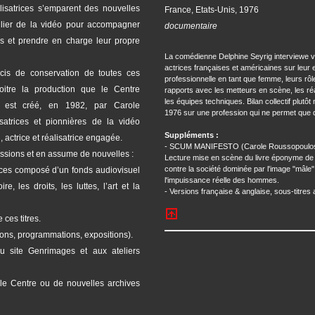
isatrices s’emparent des nouvelles
France, Etats-Unis, 1976
ulier de la vidéo pour accompagner
documentaire
es et prendre en charge leur propre
La comédienne Delphine Seyrig interviewe v
actrices françaises et américaines sur leur
cis de conservation de toutes ces
professionnelle en tant que femme, leurs rôl
oitre la production que le Centre
rapports avec les metteurs en scène, les réa
les équipes techniques. Bilan collectif plutôt 
 est créé, en 1982, par Carole
1976 sur une profession qui ne permet que d
satrices et pionnières de la vidéo
Suppléments :
, actrice et réalisatrice engagée.
- SCUM MANIFESTO (Carole Roussopoulos &
issions et en assume de nouvelles :
Lecture mise en scène du livre éponyme de V
contre la société dominée par l'image "mâle" de
rces composé d’un fonds audiovisuel
l'impuissance réelle des hommes.
, les droits, les luttes, l’art et la
- Versions française & anglaise, sous-titres 
 ces titres.
ions, programmations, expositions).
u site Genrimages et aux ateliers
r le Centre ou de nouvelles archives