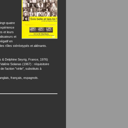
ingt-quatre
 expérience
es et leurs
lisateurs et
négatif en
es rôles stéréotypés et aliénants.
 Delphine Seyrig, France, 1976)
alérie Solanas (1967) : réquisitoire
 l'action "virile", substituts à
anglais, français, espagnols.